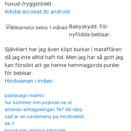
huvud-/ryggstödet.
Adobe acrobat dc android
Babyskydd. För
nyfödda bebisar.
Självklart har jag även köpt burkar i mataffären
då jag inte alltid haft tid. Men jag har så gott jag
kan försökt att ge henne hemmagjorda puréer
för bebisar.
Hinduismen i indien
pastavagn malmo
hur kommer min pojkvan se ut
attendo enhagsslingan 187 40 täby
vad ar en vardemeny pa mcdonalds
bk 1
hogskolan dalarna bibliotek