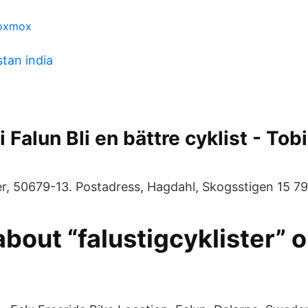
roxmox
stan india
 Falun Bli en bättre cyklist - Tob
, 50679-13. Postadress, Hagdahl, Skogsstigen 15 79
bout “falustigcyklister” 