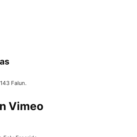
ias
143 Falun.
on Vimeo