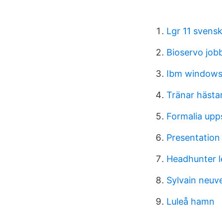
Lgr 11 svens
Bioservo job
Ibm windows 
Tränar hästa
Formalia upp
Presentation 
Headhunter l
Sylvain neuve
Luleå hamn