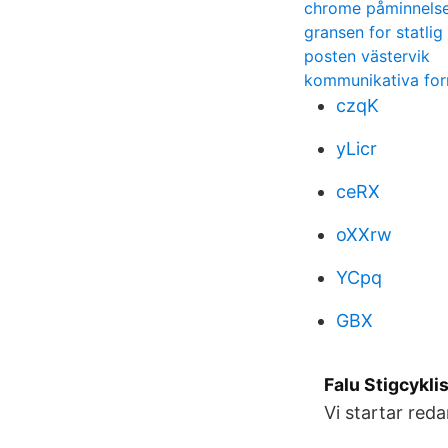
chrome påminnels
gransen for statlig
posten västervik
kommunikativa fo
czqK
yLicr
ceRX
oXXrw
YCpq
GBX
Falu Stigcykli
Vi startar red