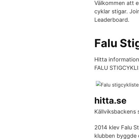
Välkommen att en
cyklar stigar. J
Leaderboard.
Falu Sti
Hitta informatio
FALU STIGCYKLI
hitta.se
Källviksbackens 
2014 klev Falu S
klubben byggde d