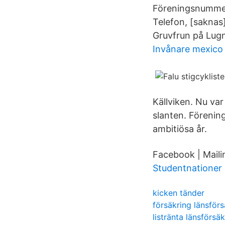
Föreningsnummer
Telefon, [saknas
Gruvfrun på Lugn
Invånare mexico 
Källviken. Nu va
slanten. Förenin
ambitiösa år.
Facebook | Mailin
Studentnationer
kicken tänder
försäkring länsför
listränta länsförsä