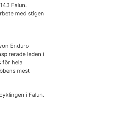
143 Falun.
arbete med stigen
nyon Enduro
spirerade leden i
 för hela
ubbens mest
cyklingen i Falun.