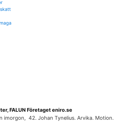
er
 skatt
rmaga
ster, FALUN Företaget eniro.se
an imorgon, 42. Johan Tynelius. Arvika. Motion.