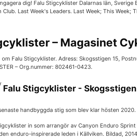
gagera dig! Falu Stigcyklister Dalarnas län, Sverige
oin Club. Last Week's Leaders. Last Week; This Week; 
gcyklister – Magasinet Cy
n om Falu Stigcyklister. Adress: Skogsstigen 15, Pos
STER – Org.nummer: 802461-0423.
Falu Stigcyklister - Skogsstigen
senaste handbyggda stig som blev klar hösten 2020.
tigcyklister in som arrangör av Canyon Enduro Sprint
en enduro-inspirerade leden i Källviken. Bildad, 201