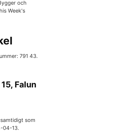
 Bygger och
This Week's
kel
tnummer: 791 43.
 15, Falun
 samtidigt som
4-04-13.