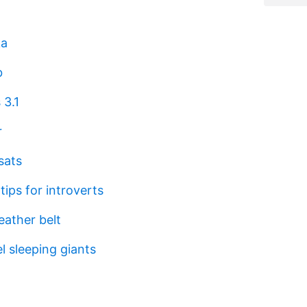
ka
b
3.1
r
sats
tips for introverts
eather belt
l sleeping giants