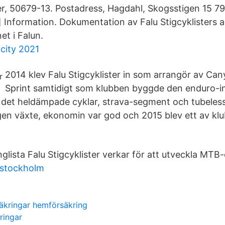
, 50679-13. Postadress, Hagdahl, Skogsstigen 15 79
] Information. Dokumentation av Falu Stigcyklisters 
et i Falun.
city 2021
2014 klev Falu Stigcyklister in som arrangör av Ca
Sprint samtidigt som klubben byggde den enduro-in
r det heldämpade cyklar, strava-segment och tubeless
gen växte, ekonomin var god och 2015 blev ett av kl
glista Falu Stigcyklister verkar för att utveckla MTB-
 stockholm
säkringar hemförsäkring
kringar