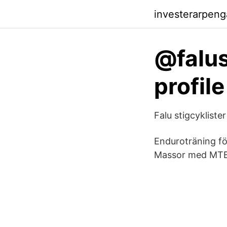
investerarpeng
@falus
profil
Falu stigcyklister
Enduroträning fö
Massor med MTB-k