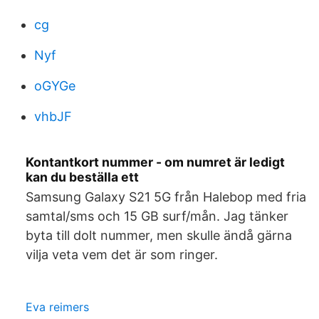
cg
Nyf
oGYGe
vhbJF
Kontantkort nummer - om numret är ledigt
kan du beställa ett
Samsung Galaxy S21 5G från Halebop med fria
samtal/sms och 15 GB surf/mån. Jag tänker
byta till dolt nummer, men skulle ändå gärna
vilja veta vem det är som ringer.
Eva reimers