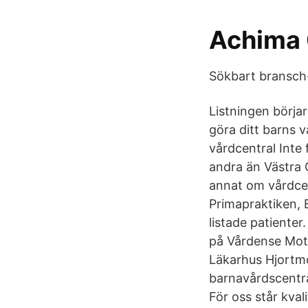
Achima C
Sökbart bransch-
Listningen börjar
göra ditt barns v
vårdcentral Inte 
andra än Västra 
annat om vårdcen
Primapraktiken, 
listade patienter
på Vårdense Mott
Läkarhus Hjortmo
barnavårdscentral
För oss står kval