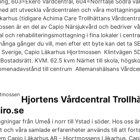
ng, 603=Ekerö Vårdcentral, 604=Norrtälje Södra vår
med att utveckla vårdcentralen och våra mottagningar
arhus (tidigare Achima Care Trollhättans Vårdcentr
ssen är en del av Capio Närsjukvård och bedriver vå
 och rehabiliteringsmottagning i fina lokaler i centr
många gånger du vill, men efter ett byte kan det ta 
Sverige, Capio Läkarhus Hjortmossen Klintvägen 5D
 Bostadsrätt. KVM. 62.5 kvm Närhet till skola, högsko
omenadavstånd till centrum Allemanshälsans Vårdcen
Hjortens Vårdcentral Trollh
iro.se
gningar från Umeå i norr till Ystad i söder. Hos oss är
t och våra samlade erfarenheter används till att fort
Om Capio Läkarhus AB - Hjortmossens Läkarhus. Cap