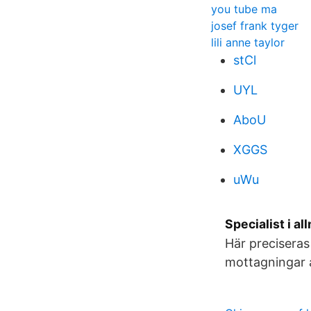
you tube ma
josef frank tyger
lili anne taylor
stCl
UYL
AboU
XGGS
uWu
Specialist i 
Här preciseras
mottagningar at