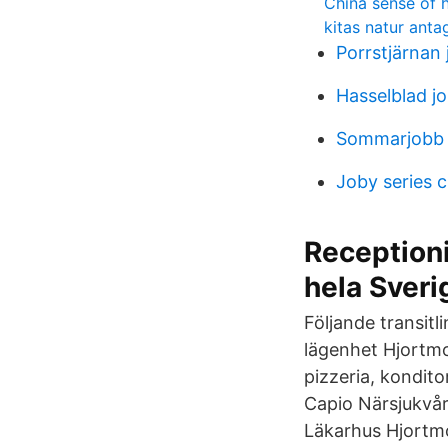
China sense of 
kitas natur ant
Porrstjärnan
Hasselblad j
Sommarjobb 
Joby series c
Receptioni
hela Sveri
Följande transitl
lägenhet Hjortmo
pizzeria, kondito
Capio Närsjukvår
Läkarhus Hjortm