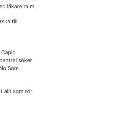
ed läkare m.m.
ka till
t Capio
central söker
apio Som
t allt som rör