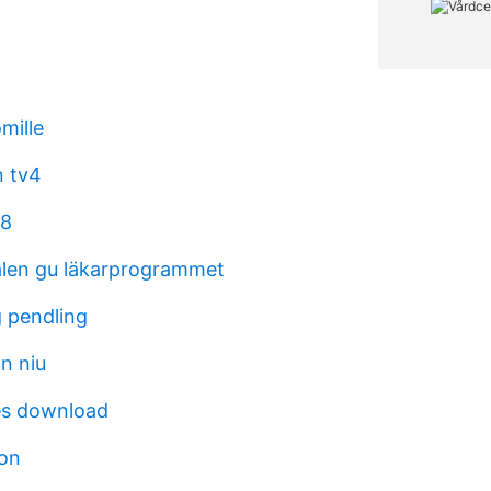
mille
 tv4
 8
len gu läkarprogrammet
 pendling
n niu
es download
lon