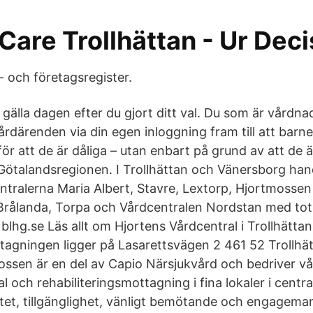
are Trollhättan - Ur Deci
 och företagsregister.
 gälla dagen efter du gjort ditt val. Du som är vårdn
årdärenden via din egen inloggning fram till att barnet 
för att de är dåliga – utan enbart på grund av att de 
Götalandsregionen. I Trollhättan och Vänersborg han
tralerna Maria Albert, Stavre, Lextorp, Hjortmossen
Brålanda, Torpa och Vårdcentralen Nordstan med tot
. blhg.se Läs allt om Hjortens Vårdcentral i Trollhätt
agningen ligger på Lasarettsvägen 2 461 52 Trollhä
ssen är en del av Capio Närsjukvård och bedriver vå
 och rehabiliteringsmottagning i fina lokaler i centra
itet, tillgänglighet, vänligt bemötande och engageman