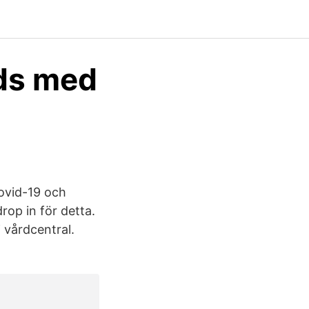
dds med
covid-19 och
rop in för detta.
 vårdcentral.