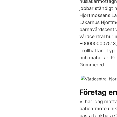
husläkarmottagni
jobbar ständigt 
Hjortmossens Läk
Läkarhus Hjortmo
barnavårdscentral
vårdcentral hur 
E000000007513, 
Trollhättan. Typ.
och mataffär. Pr
Grimmered.
Företag en
Vi har idag motta
patientmöte unik
bästa tänkbara 