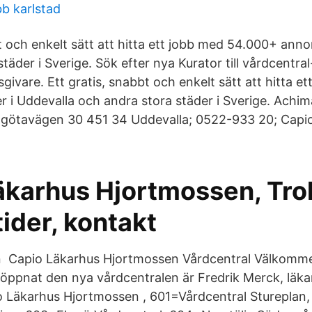
bb karlstad
t och enkelt sätt att hitta ett jobb med 54.000+ anno
täder i Sverige. Sök efter nya Kurator till vårdcentral
sgivare. Ett gratis, snabbt och enkelt sätt att hitta e
 i Uddevalla och andra stora städer i Sverige. Achi
stgötavägen 30 451 34 Uddevalla; 0522-933 20; Capi
äkarhus Hjortmossen, Trol
ider, kontakt
n Capio Läkarhus Hjortmossen Vårdcentral Välkommen
ppnat den nya vårdcentralen är Fredrik Merck, läkare 
Läkarhus Hjortmossen , 601=Vårdcentral Stureplan