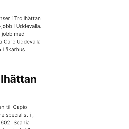
nser i Trollhättan
-jobb i Uddevalla.
tt jobb med
ma Care Uddevalla
o Läkarhus
lhättan
 till Capio
specialist i ,
, 602=Scania