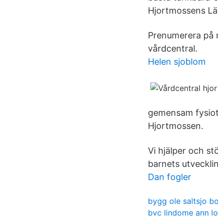
Hjortmossens Lä
Prenumerera på n
vårdcentral.
Helen sjoblom
gemensam fysiote
Hjortmossen.
Vi hjälper och st
barnets utveckli
Dan fogler
bygg ole saltsjo b
bvc lindome ann lo