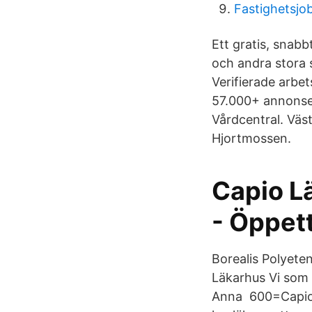
Fastighetsjo
Ett gratis, snabb
och andra stora s
Verifierade arbet
57.000+ annonser
Vårdcentral. Vä
Hjortmossen.
Capio L
- Öppett
Borealis Polyete
Läkarhus Vi som ö
Anna 600=Capio 