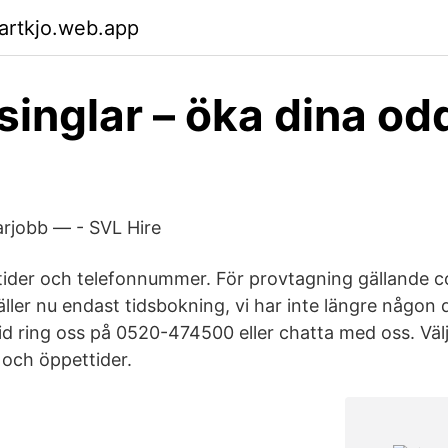
artkjo.web.app
 singlar – öka dina o
rjobb — - SVL Hire
r tider och telefonnummer. För provtagning gällande 
ller nu endast tidsbokning, vi har inte längre någon d
id ring oss på 0520-474500 eller chatta med oss. Välj
n och öppettider.