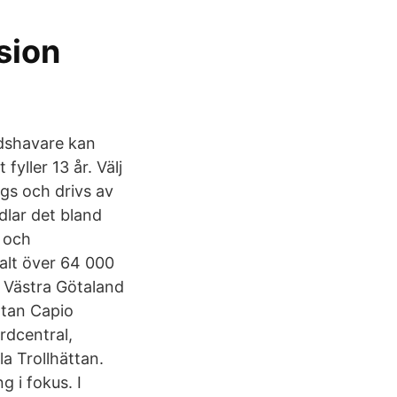
sion
adshavare kan
fyller 13 år. Välj
ägs och drivs av
dlar det bland
 och
alt över 64 000
an Västra Götaland
ttan Capio
rdcentral,
la Trollhättan.
g i fokus. I