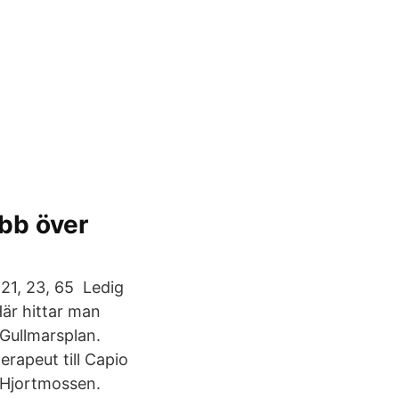
obb över
 21, 23, 65 Ledig
är hittar man
 Gullmarsplan.
rapeut till Capio
 Hjortmossen.