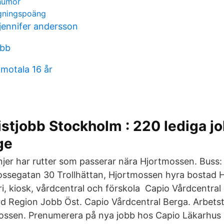
humor
agningspoäng
 jennifer andersson
obb
motala 16 år
stjobb Stockholm : 220 lediga j
ge
injer har rutter som passerar nära Hjortmossen. Buss:
ssegatan 30 Trollhättan, Hjortmossen hyra bostad H
ri, kiosk, vårdcentral och förskola Capio Vårdcentral
d Region Jobb Öst. Capio Vårdcentral Berga. Arbetste
ossen. Prenumerera på nya jobb hos Capio Läkarhus