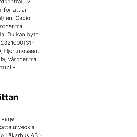
dcentral, Vi
 för att är
al) en Capio
rdcentral,
ala Du kan byta
SE2321000131-
, Hjortmossen,
la, vårdcentral
tral –
ättan
 varje
sätta utveckla
io Läkarhus AB -