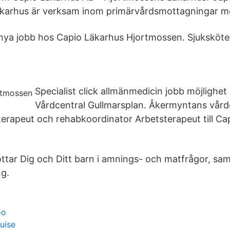
karhus är verksam inom primärvårdsmottagningar m
ya jobb hos Capio Läkarhus Hjortmossen. Sjuksköters
Specialist click allmänmedicin jobb möjlighe
Vårdcentral Gullmarsplan. Åkermyntans vård
rapeut och rehabkoordinator Arbetsterapeut till C
öttar Dig och Ditt barn i amnings- och matfrågor, sam
ng.
oo
uise