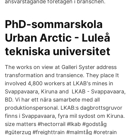
ansvarstagande företagen i branschen.
PhD-sommarskola
Urban Arctic - Luleå
tekniska universitet
The works on view at Galleri Syster address
transformation and transience. They place It
involved 4,800 workers at LKAB's mines in
Svappavaara, Kiruna and LKAB - Svappavaara,
BD. Vi har ett nära samarbete med all
produktionspersonal. LKAB:s dagbrottsgruvor
finns i Svappavaara, fyra mil sydost om Kiruna.
size matters #hectorrail #lkab #godståg
#güterzug #freighttrain #malmtåg #oretrain