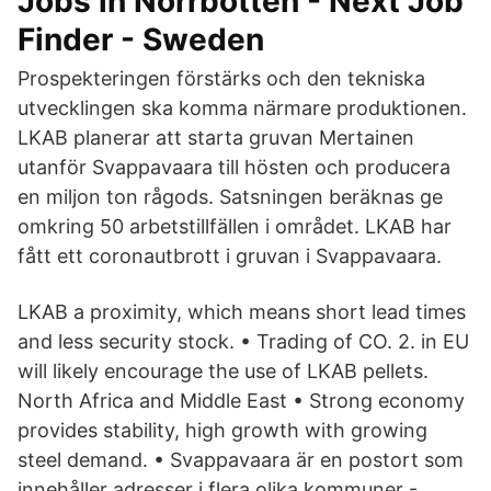
Jobs in Norrbotten - Next Job
Finder - Sweden
Prospekteringen förstärks och den tekniska
utvecklingen ska komma närmare produktionen.
LKAB planerar att starta gruvan Mertainen
utanför Svappavaara till hösten och producera
en miljon ton rågods. Satsningen beräknas ge
omkring 50 arbetstillfällen i området. LKAB har
fått ett coronautbrott i gruvan i Svappavaara.
LKAB a proximity, which means short lead times
and less security stock. • Trading of CO. 2. in EU
will likely encourage the use of LKAB pellets.
North Africa and Middle East • Strong economy
provides stability, high growth with growing
steel demand. • Svappavaara är en postort som
innehåller adresser i flera olika kommuner -