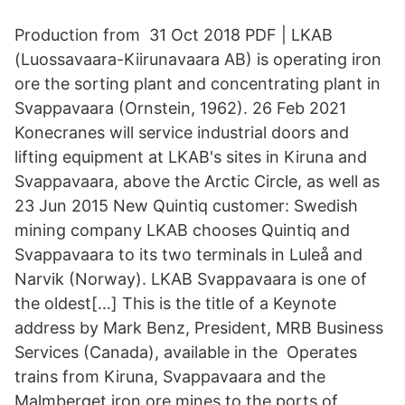
Production from 31 Oct 2018 PDF | LKAB
(Luossavaara-Kiirunavaara AB) is operating iron
ore the sorting plant and concentrating plant in
Svappavaara (Ornstein, 1962). 26 Feb 2021
Konecranes will service industrial doors and
lifting equipment at LKAB's sites in Kiruna and
Svappavaara, above the Arctic Circle, as well as
23 Jun 2015 New Quintiq customer: Swedish
mining company LKAB chooses Quintiq and
Svappavaara to its two terminals in Luleå and
Narvik (Norway). LKAB Svappavaara is one of
the oldest[…] This is the title of a Keynote
address by Mark Benz, President, MRB Business
Services (Canada), available in the Operates
trains from Kiruna, Svappavaara and the
Malmberget iron ore mines to the ports of