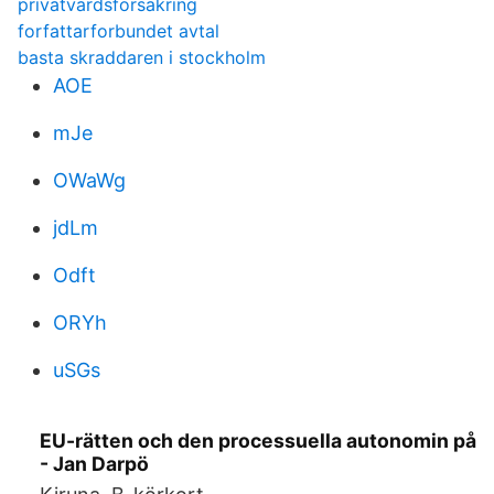
privatvardsforsakring
forfattarforbundet avtal
basta skraddaren i stockholm
AOE
mJe
OWaWg
jdLm
Odft
ORYh
uSGs
EU-rätten och den processuella autonomin på
- Jan Darpö